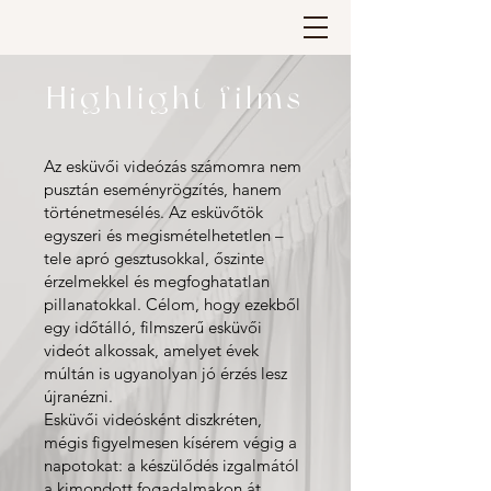
Highlight films
Az esküvői videózás számomra nem
pusztán eseményrögzítés, hanem
történetmesélés. Az esküvőtök
egyszeri és megismételhetetlen –
tele apró gesztusokkal, őszinte
érzelmekkel és megfoghatatlan
pillanatokkal. Célom, hogy ezekből
egy időtálló, filmszerű esküvői
videót alkossak, amelyet évek
múltán is ugyanolyan jó érzés lesz
újranézni.
Esküvői videósként diszkréten,
mégis figyelmesen kísérem végig a
napotokat: a készülődés izgalmától
a kimondott fogadalmakon át