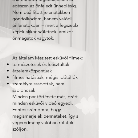
egészen az önfeledt ünneplésig.
Nem beállított jelenetekben
gondolkodom, hanem valódi
pillanatokban – mert a legszebb
képek akkor születnek, amikor
önmagatok vagytok.
Az általam készített esküvői filmek:
természetesek és letisztultak
érzelemközpontúak
filmes hatásúak, mégis időtállók
személyre szabottak, nem
sablonosak
Minden pár története más, ezért
minden esküvői videó egyedi.
Fontos számomra, hogy
megismerjelek benneteket, így a
végeredmény valóban rólatok
szóljon.