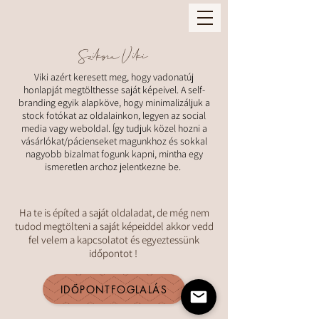
Szikora Viki
Viki azért keresett meg, hogy vadonatúj
honlapját megtölthesse saját képeivel. A self-
branding egyik alapköve, hogy minimalizáljuk a
stock fotókat az oldalainkon, legyen az social
media vagy weboldal. Így tudjuk közel hozni a
vásárlókat/pácienseket magunkhoz és sokkal
nagyobb bizalmat fogunk kapni, mintha egy
ismeretlen archoz jelentkezne be.
Ha te is építed a saját oldaladat, de még nem
tudod megtölteni a saját képeiddel akkor vedd
fel velem a kapcsolatot és egyeztessünk
időpontot !
IDŐPONTFOGLALÁS