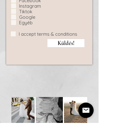
Facebook
t
e
Instagram
l
Tiktok
e
Google
z
ő
Egyéb
I accept terms & conditions
Küldés!