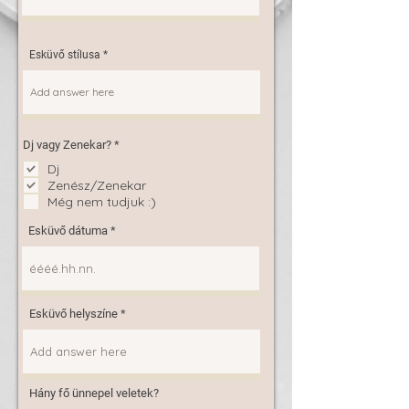
Esküvő stílusa
K
Dj vagy Zenekar?
*
ö
Dj
t
e
Zenész/Zenekar
l
Még nem tudjuk :)
e
z
ő
Esküvő dátuma
Esküvő helyszíne
Hány fő ünnepel veletek?