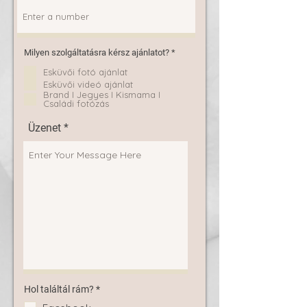
K
Milyen szolgáltatásra kérsz ajánlatot?
*
ö
t
Esküvői fotó ajánlat
e
Esküvői videó ajánlat
l
Brand I Jegyes I Kismama I
e
Családi fotózás
z
ő
Üzenet
K
Hol találtál rám?
*
ö