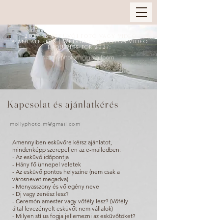
2027-es esküvői fotó vagy videó
ajánlatkérés | Wedding photo or video
inquiries for 2027:
mollyphoto.m@gmail.com
Kapcsolat és ajánlatkérés
mollyphoto.m@gmail.com
Amennyiben esküvőre kérsz ajánlatot,
mindenképp szerepeljen az e-mailedben:
- Az esküvő időpontja
- Hány fő ünnepel veletek
- Az esküvő pontos helyszíne (nem csak a
városnevet megadva)
- Menyasszony és vőlegény neve
- Dj vagy zenész lesz?
- Ceremóniamester vagy vőfély lesz? (Vőfély
által levezényelt esküvőt nem vállalok)
- Milyen stílus fogja jellemezni az esküvőtöket?